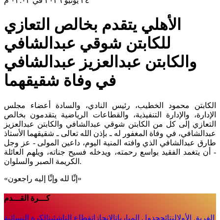
٢٤ يونيو ٢٠٢٦ في ٠٣:٠٣ م
الأهلي يتقدم بخالص التعازي
للكابتن شوقي عبدالشافي
والكابتن عبدالعزيز عبدالشافي
في وفاة شقيقهما
الكابتن محمود الخطيب، رئيس النادي، والسادة أعضاء مجلس
الإدارة، والإدارة التنفيذية، والقطاعات الرياضية يتقدمون بخالص
التعازي إلى كل من الكابتن شوقي عبدالشافي والكابتن عبدالعزيز
عبدالشافي، في وفاة المغفور له ـ بإذن الله تعالى ـ شقيقهما الأستاذ
طارق عبدالشافي الذي وافته المنية اليوم، داعين المولى - عز وجل
- أن يتغمد الفقيد بواسع رحمته، ويدخله فسيح جناته، ويلهم العائلة
الكريمة الصبر والسلوان.
«إنِّا لله وإنِّا إليه راجعون»
كـــرة القـــدم
الفريق الأول
النتائج
جدول المباريات
الإنجازات
قطاع الناشئين
الكرة النسائية