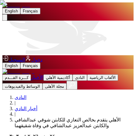
English
Français
دخول
التسجيل
English
Français
الأخبار
الألعاب الرياضية
النادى
أكاديمية الأهلي
كـــرة القـــدم
مجلة الأهلى
الوسائط والفيديوهات
النادى
|
أخبار النادي
|
الأهلي يتقدم بخالص التعازي للكابتن شوقي عبدالشافي
والكابتن عبدالعزيز عبدالشافي في وفاة شقيقهما