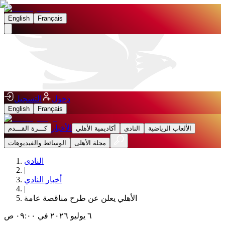
English
Français
دخول
التسجيل
English
Français
الأخبار
الألعاب الرياضية
النادى
أكاديمية الأهلي
كـــرة القـــدم
مجلة الأهلى
الوسائط والفيديوهات
النادى
|
أخبار النادي
|
الأهلي يعلن عن طرح مناقصة عامة
٦ يوليو ٢٠٢٦ في ٠٩:٠٠ ص