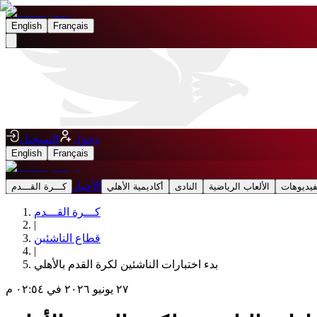
English
Français
دخول
التسجيل
English
Français
الأخبار
فيديوهات
الألعاب الرياضية
النادى
أكاديمية الأهلي
كـــرة القـــدم
كـــرة القـــدم
|
قطاع الناشئين
|
بدء اختبارات الناشئين لكرة القدم بالأهلي
٢٧ يونيو ٢٠٢٦ في ٠٢:٥٤ م