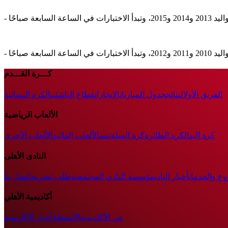
كـــرة القـــدم
الفريق الأول
النتائج
جدول المباريات
الإنجازات
قطاع الناشئين
الكرة النسائية
الألعاب الرياضية
كرة اليد
الكرة الطائرة
كرة السلة
تنس
الألعاب المائية
الألعاب الأخرى
النادى الأهلى
وع والخدمات
أخبار النادي
مؤسسة النادي المجتمعية
طلب تصريح
اتصل بنا
أكاديمية الأهلي
عن الأكاديمية
الأنشطة
أخبار الأكاديمية