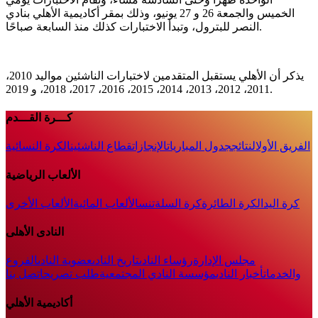
الخميس والجمعة 26 و 27 يونيو، وذلك بمقر أكاديمية الأهلي بنادي
النصر للبترول، وتبدأ الاختبارات كذلك منذ السابعة صباحًا.
يذكر أن الأهلي يستقبل المتقدمين لاختبارات الناشئين مواليد 2010،
2011، 2012، 2013، 2014، 2015، 2016، 2017، 2018، و 2019.
كـــرة القـــدم
الفريق الأول
النتائج
جدول المباريات
الإنجازات
قطاع الناشئين
الكرة النسائية
الألعاب الرياضية
كرة اليد
الكرة الطائرة
كرة السلة
تنس
الألعاب المائية
الألعاب الأخرى
النادى الأهلى
مجلس الإدارة
رؤساء النادى
تاريخ النادى
عضوية النادى
الفروع
والخدمات
أخبار النادي
مؤسسة النادي المجتمعية
طلب تصريح
اتصل بنا
أكاديمية الأهلي