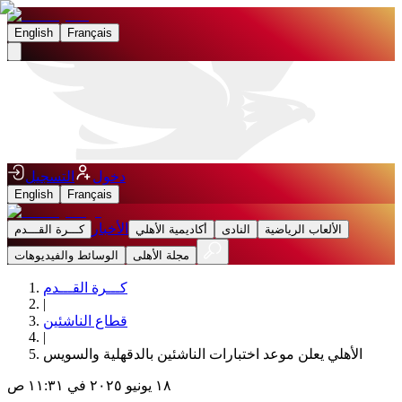
English
Français
دخول
التسجيل
English
Français
الأخبار
الألعاب الرياضية
النادى
أكاديمية الأهلي
كـــرة القـــدم
مجلة الأهلى
الوسائط والفيديوهات
كـــرة القـــدم
|
قطاع الناشئين
|
الأهلي يعلن موعد اختبارات الناشئين بالدقهلية والسويس
١٨ يونيو ٢٠٢٥ في ١١:٣١ ص