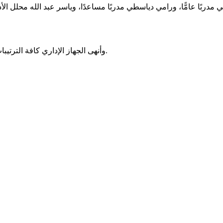
رحي مدربًا عامًّا، ورامي دياسطي مدربًا مساعدًا، وياسر عبد الله محل
وأنهى الجهاز الإداري كافة الترتيبات الإدارية الخاصة بالسفر وأماكن الإقامة والانتقالات وملاعب التدريب.