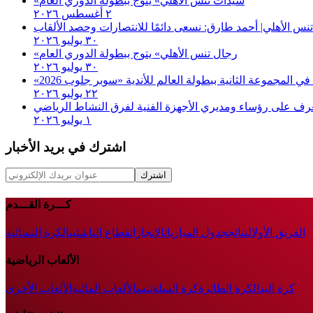
«سيدات تنس الأهلي» يتوج ببطولة الدوري العام
٢ أغسطس ٢٠٢٦
تنس الأهلي| أحمد طارق: نسعى دائمًا للانتصارات وحصد الألقاب
٣٠ يوليو ٢٠٢٦
«رجال تنس الأهلي» يتوج ببطولة الدوري العام
٣٠ يوليو ٢٠٢٦
٢٢ يوليو ٢٠٢٦
رف على رؤساء ومديري الأجهزة الفنية لفرق النشاط الرياضي
١ يوليو ٢٠٢٦
اشترك في بريد الأخبار
اشترك
كـــرة القـــدم
الفريق الأول
النتائج
جدول المباريات
الإنجازات
قطاع الناشئين
الكرة النسائية
الألعاب الرياضية
كرة اليد
الكرة الطائرة
كرة السلة
تنس
الألعاب المائية
الألعاب الأخرى