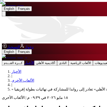
English
Français
دخول
التسجيل
English
Français
الأخبار
فيديوهات
الألعاب الرياضية
النادى
أكاديمية الأهلي
كـــرة القـــدم
الأخبار
|
الألعاب الأخرى
|
١٨ مايو ٢٠٢٦ في ٠٩:٣٩ م
|
الألعاب الأخرى