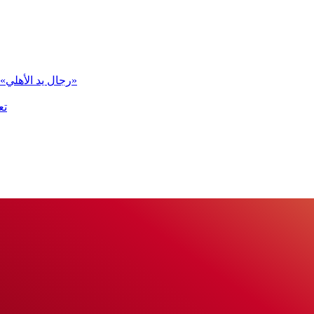
«رجال يد الأهلي» في المجموعة الثانية ببطولة العالم للأندية «سوبر جلوب 2026»
تع