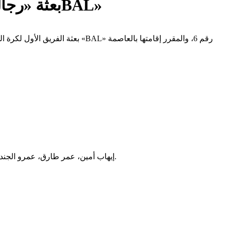
بعثة «رجال سلة الأهلي» تغادر إلى رواندا للمشاركة في نهائيات بطولة إفريقيا «‏BAL‏»
بعثة الفريق الأول لكرة السلة «
إيهاب أمين، عمر طارق، عمرو الجندي، أحمد أبو العلا «بيبو»، زاك لوفتون، جوناثان جوردن، كيفن مورفي، أوسايي أوسيفو، نوني أوموت، يوسف الغايش، عمرو زهران، بيبو زهران.