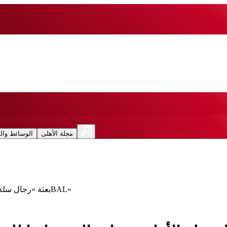
مجلة الأهلى
الوسائط وال
بعثة «رجال سلة الأهلي» تغادر إلى رواندا للمشاركة في نهائيات بطولة إفريقيا «‏BAL‏»