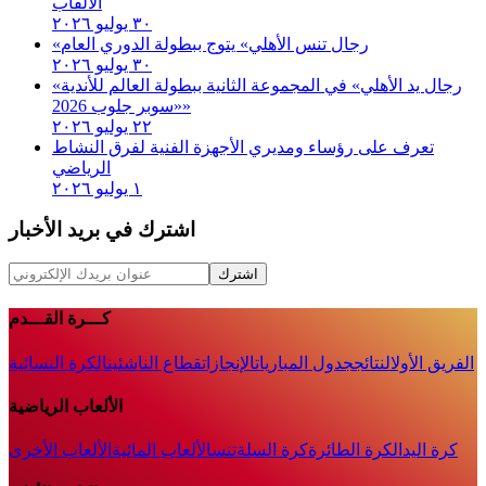
الألقاب
٣٠ يوليو ٢٠٢٦
«رجال تنس الأهلي» يتوج ببطولة الدوري العام
٣٠ يوليو ٢٠٢٦
«رجال يد الأهلي» في المجموعة الثانية ببطولة العالم للأندية
«سوبر جلوب 2026»
٢٢ يوليو ٢٠٢٦
تعرف على رؤساء ومديري الأجهزة الفنية لفرق النشاط
الرياضي
١ يوليو ٢٠٢٦
اشترك في بريد الأخبار
اشترك
كـــرة القـــدم
الفريق الأول
النتائج
جدول المباريات
الإنجازات
قطاع الناشئين
الكرة النسائية
الألعاب الرياضية
كرة اليد
الكرة الطائرة
كرة السلة
تنس
الألعاب المائية
الألعاب الأخرى