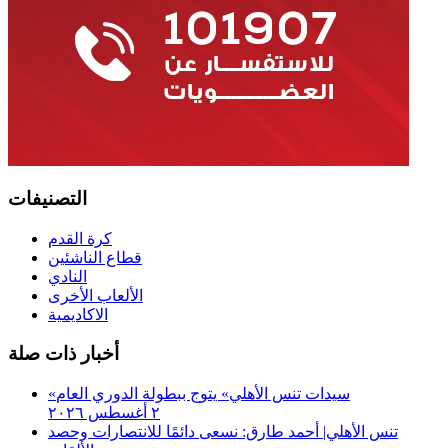
التصنيفات
كرة القدم
قطاع الناشئين
النادي
الألعاب الأخرى
الاكاديمية
أخبار ذات صلة
«سيدات تنس الأهلي» يتوج ببطولة الدوري العام
٢ أغسطس ٢٠٢٦
تنس الأهلي| أحمد طارق: نسعى دائمًا للانتصارات وحصد