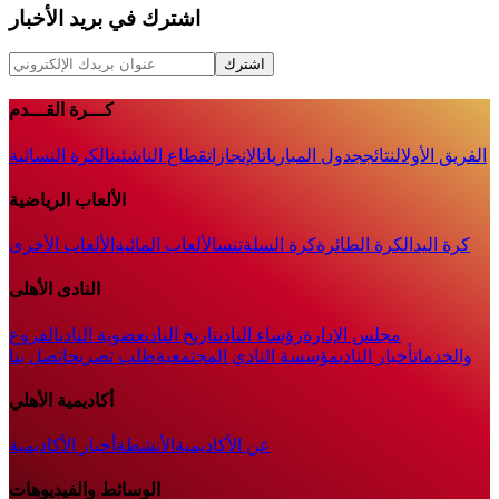
اشترك في بريد الأخبار
اشترك
كـــرة القـــدم
الفريق الأول
النتائج
جدول المباريات
الإنجازات
قطاع الناشئين
الكرة النسائية
الألعاب الرياضية
كرة اليد
الكرة الطائرة
كرة السلة
تنس
الألعاب المائية
الألعاب الأخرى
النادى الأهلى
مجلس الإدارة
رؤساء النادى
تاريخ النادى
عضوية النادى
الفروع
والخدمات
أخبار النادي
مؤسسة النادي المجتمعية
طلب تصريح
اتصل بنا
أكاديمية الأهلي
عن الأكاديمية
الأنشطة
أخبار الأكاديمية
الوسائط والفيديوهات