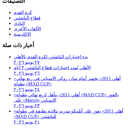
التصنيفات
كرة القدم
قطاع الناشئين
النادي
الألعاب الأخرى
الاكاديمية
أخبار ذات صلة
بدء اختبارات الناشئين لكرة القدم بالأهلي
٢٧ يونيو ٢٠٢٦
الأهلي يُمدد اختبارات قطاع الناشئين ٣ أيام
٢٦ يونيو ٢٠٢٦
«أهلي 2011» يخسر أمام سان روكي الإسباني في ربع نهائي
بطولة «MAD CUP»
٢٤ يونيو ٢٠٢٦
«أهلي 2011» يتأهل لربع نهائي بطولة «MAD CUP» بالفوز
على «Marcet» الإسباني
٢٣ يونيو ٢٠٢٦
«أهلي 2011» يفوز على أتلتيكو مدريد بثلاثية نظيفة في بطولة
«MAD CUP» للناشئين
٢١ يونيو ٢٠٢٦