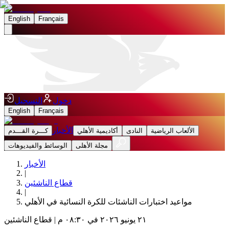
English
Français
دخول
التسجيل
English
Français
الأخبار
الألعاب الرياضية
النادى
أكاديمية الأهلي
كـــرة القـــدم
مجلة الأهلى
الوسائط والفيديوهات
الأخبار
|
قطاع الناشئين
|
مواعيد اختبارات الناشئات للكرة النسائية في الأهلي
٢١ يونيو ٢٠٢٦ في ٠٨:٣٠ م
|
قطاع الناشئين