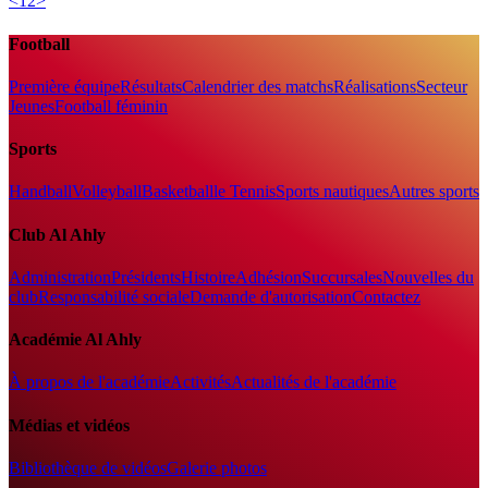
<
1
2
>
Football
Première équipe
Résultats
Calendrier des matchs
Réalisations
Secteur
Jeunes
Football féminin
Sports
Handball
Volleyball
Basketball
le Tennis
Sports nautiques
Autres sports
Club Al Ahly
Administration
Présidents
Histoire
Adhésion
Succursales
Nouvelles du
club
Responsabilité sociale
Demande d'autorisation
Contactez
Académie Al Ahly
À propos de l'académie
Activités
Actualités de l'académie
Médias et vidéos
Bibliothèque de vidéos
Galerie photos