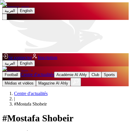
العربية
English
Se connecter
Inscription
العربية
English
Centre d'actualités
Football
Académie Al Ahly
Club
Sports
Médias et vidéos
Magazine Al Ahly
Centre d'actualités
|
#
Mostafa Shobeir
#
Mostafa Shobeir