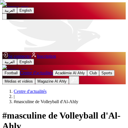
العربية
English
Se connecter
Inscription
العربية
English
Centre d'actualités
Football
Académie Al Ahly
Club
Sports
Médias et vidéos
Magazine Al Ahly
Centre d'actualités
|
#
masculine de Volleyball d'Al-Ahly
#
masculine de Volleyball d'Al-
Ahly