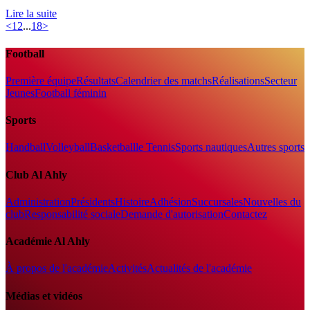
Lire la suite
<
1
2
...
18
>
Football
Première équipe
Résultats
Calendrier des matchs
Réalisations
Secteur
Jeunes
Football féminin
Sports
Handball
Volleyball
Basketball
le Tennis
Sports nautiques
Autres sports
Club Al Ahly
Administration
Présidents
Histoire
Adhésion
Succursales
Nouvelles du
club
Responsabilité sociale
Demande d'autorisation
Contactez
Académie Al Ahly
À propos de l'académie
Activités
Actualités de l'académie
Médias et vidéos