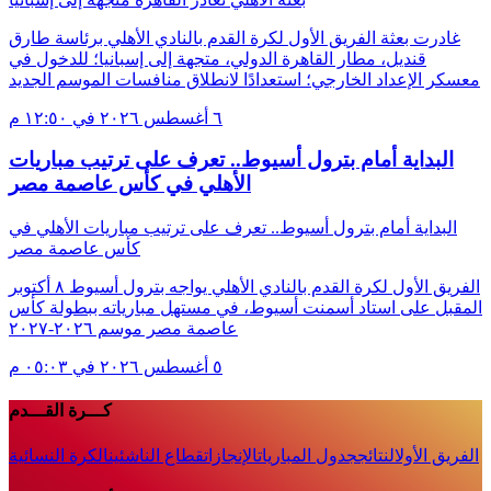
غادرت بعثة الفريق الأول لكرة القدم بالنادي الأهلي برئاسة طارق
قنديل، مطار القاهرة الدولي، متجهة إلى إسبانيا؛ للدخول في
معسكر الإعداد الخارجي؛ استعدادًا لانطلاق منافسات الموسم الجديد
٦ أغسطس ٢٠٢٦ في ١٢:٥٠ م
البداية أمام بترول أسيوط.. تعرف على ترتيب مباريات
الأهلي في كأس عاصمة مصر
البداية أمام بترول أسيوط.. تعرف على ترتيب مباريات الأهلي في
كأس عاصمة مصر
الفريق الأول لكرة القدم بالنادي الأهلي يواجه بترول أسيوط ٨ أكتوبر
المقبل على استاد أسمنت أسيوط، في مستهل مبارياته ببطولة كأس
عاصمة مصر موسم ٢٠٢٦-٢٠٢٧
٥ أغسطس ٢٠٢٦ في ٠٥:٠٣ م
كـــرة القـــدم
الفريق الأول
النتائج
جدول المباريات
الإنجازات
قطاع الناشئين
الكرة النسائية