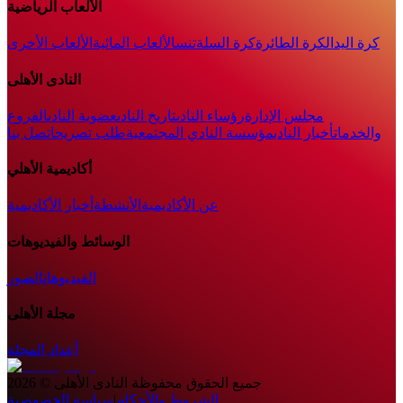
الألعاب الرياضية
كرة اليد
الكرة الطائرة
كرة السلة
تنس
الألعاب المائية
الألعاب الأخرى
النادى الأهلى
مجلس الإدارة
رؤساء النادى
تاريخ النادى
عضوية النادى
الفروع
والخدمات
أخبار النادي
مؤسسة النادي المجتمعية
طلب تصريح
اتصل بنا
أكاديمية الأهلي
عن الأكاديمية
الأنشطة
أخبار الأكاديمية
الوسائط والفيديوهات
الفيديوهات
الصور
مجلة الأهلى
أعداد المجلة
جميع الحقوق محفوظة
النادى الأهلى
©
2026
الشروط والأحكام
|
سياسة الخصوصية