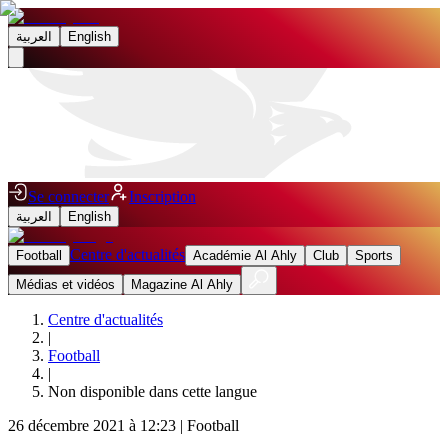
العربية
English
Se connecter
Inscription
العربية
English
Centre d'actualités
Football
Académie Al Ahly
Club
Sports
Médias et vidéos
Magazine Al Ahly
Centre d'actualités
|
Football
|
Non disponible dans cette langue
26 décembre 2021 à 12:23
|
Football