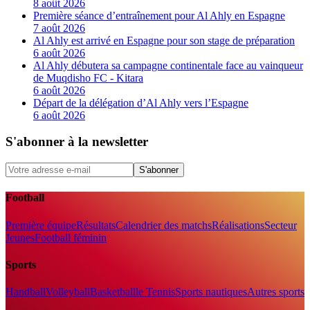
8 août 2026
Première séance d’entraînement pour Al Ahly en Espagne
7 août 2026
Al Ahly est arrivé en Espagne pour son stage de préparation
6 août 2026
Al Ahly débutera sa campagne continentale face au vainqueur
de Muqdisho FC - Kitara
6 août 2026
Départ de la délégation d’Al Ahly vers l’Espagne
6 août 2026
S'abonner à la newsletter
S'abonner
Football
Première équipe
Résultats
Calendrier des matchs
Réalisations
Secteur
Jeunes
Football féminin
Sports
Handball
Volleyball
Basketball
le Tennis
Sports nautiques
Autres sports