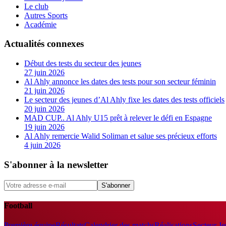
Le club
Autres Sports
Académie
Actualités connexes
Début des tests du secteur des jeunes
27 juin 2026
Al Ahly annonce les dates des tests pour son secteur féminin
21 juin 2026
Le secteur des jeunes d’Al Ahly fixe les dates des tests officiels
20 juin 2026
MAD CUP.. Al Ahly U15 prêt à relever le défi en Espagne
19 juin 2026
Al Ahly remercie Walid Soliman et salue ses précieux efforts
4 juin 2026
S'abonner à la newsletter
S'abonner
Football
Première équipe
Résultats
Calendrier des matchs
Réalisations
Secteur J