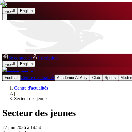
العربية
English
Se connecter
Inscription
العربية
English
Centre d'actualités
Football
Académie Al Ahly
Club
Sports
Médias
Centre d'actualités
|
Secteur des jeunes
Secteur des jeunes
27 juin 2026 à 14:54