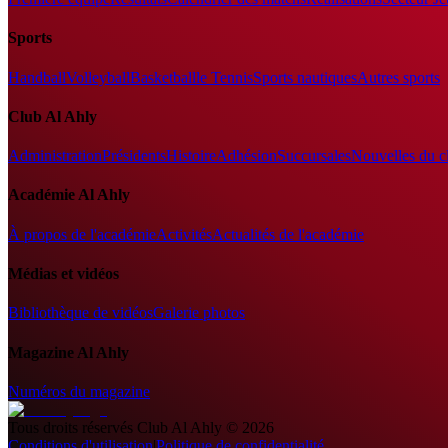
Sports
Handball
Volleyball
Basketball
le Tennis
Sports nautiques
Autres sports
Club Al Ahly
Administration
Présidents
Histoire
Adhésion
Succursales
Nouvelles du c
Académie Al Ahly
À propos de l'académie
Activités
Actualités de l'académie
Médias et vidéos
Bibliothèque de vidéos
Galerie photos
Magazine Al Ahly
Numéros du magazine
Tous droits réservés
Club Al Ahly
©
2026
Conditions d'utilisation
|
Politique de confidentialité