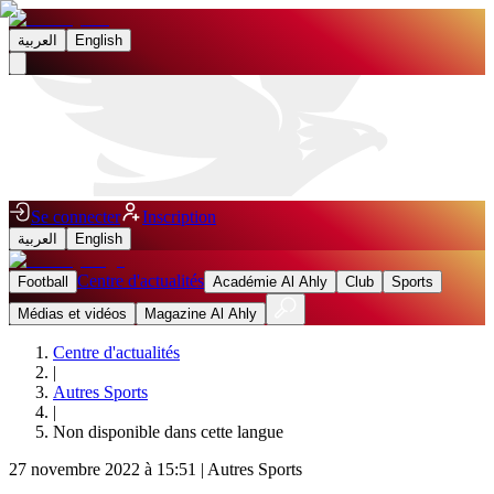
العربية
English
Se connecter
Inscription
العربية
English
Centre d'actualités
Football
Académie Al Ahly
Club
Sports
Médias et vidéos
Magazine Al Ahly
Centre d'actualités
|
Autres Sports
|
Non disponible dans cette langue
27 novembre 2022 à 15:51
|
Autres Sports