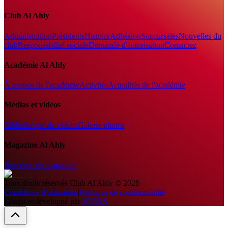
Club Al Ahly
Administration
Présidents
Histoire
Adhésion
Succursales
Nouvelles du
club
Responsabilité sociale
Demande d'autorisation
Contactez
Académie Al Ahly
À propos de l'académie
Activités
Actualités de l'académie
Médias et vidéos
Bibliothèque de vidéos
Galerie photos
Magazine Al Ahly
Numéros du magazine
Tous droits réservés
Club Al Ahly
©
2026
Conditions d'utilisation
|
Politique de confidentialité
Conçu et développé par
ICONS