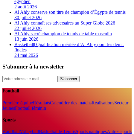
égyptien
2 août 2026
Al Ahly conserve son titre de champion d’Égypte de tennis
30 juillet 2026
Al Ahly connaît ses adversaires au Super Globe 2026
22 juillet 2026
Al Ahly sacré champion de tennis de table masculin
13 juin 2026
Basketball| Qualification méritée d’Al Ahly pour les demi-
finales
24 mai 2026
S'abonner à la newsletter
S'abonner
Football
Première équipe
Résultats
Calendrier des matchs
Réalisations
Secteur
Jeunes
Football féminin
Sports
Handball
Volleyball
Basketball
le Tennis
Sports nautiques
Autres sports