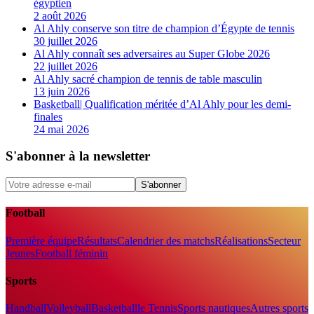
égyptien
2 août 2026
Al Ahly conserve son titre de champion d’Égypte de tennis
30 juillet 2026
Al Ahly connaît ses adversaires au Super Globe 2026
22 juillet 2026
Al Ahly sacré champion de tennis de table masculin
13 juin 2026
Basketball| Qualification méritée d’Al Ahly pour les demi-
finales
24 mai 2026
S'abonner à la newsletter
S'abonner
Football
Première équipe
Résultats
Calendrier des matchs
Réalisations
Secteur
Jeunes
Football féminin
Sports
Handball
Volleyball
Basketball
le Tennis
Sports nautiques
Autres sports