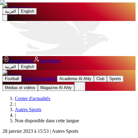
العربية
English
Se connecter
Inscription
العربية
English
Centre d'actualités
Football
Académie Al Ahly
Club
Sports
Médias et vidéos
Magazine Al Ahly
Centre d'actualités
|
Autres Sports
|
Non disponible dans cette langue
28 janvier 2023 à 15:53
|
Autres Sports