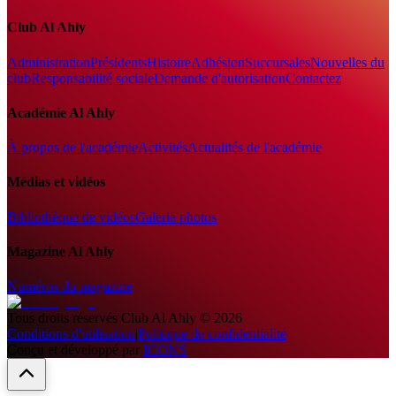
Club Al Ahly
Administration
Présidents
Histoire
Adhésion
Succursales
Nouvelles du
club
Responsabilité sociale
Demande d'autorisation
Contactez
Académie Al Ahly
À propos de l'académie
Activités
Actualités de l'académie
Médias et vidéos
Bibliothèque de vidéos
Galerie photos
Magazine Al Ahly
Numéros du magazine
Tous droits réservés
Club Al Ahly
©
2026
Conditions d'utilisation
|
Politique de confidentialité
Conçu et développé par
ICONS