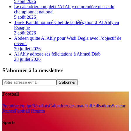
5 août 2026
Le calendrier complet d’Al Ahly en première phase du
championnat national
5 août 2026
Tarek Kandil nommé Chef de la délégation d’Al Ahly en
Espagne
3 août 2026
Abdeen quitte Al Ahly pour Wadi Degla avec l’objectif de
revenir
30 juillet 2026
Al Ahly adresse ses félicitations à Ahmed Diab
28 juillet 2026
S'abonner à la newsletter
S'abonner
Football
Première équipe
Résultats
Calendrier des matchs
Réalisations
Secteur
Jeunes
Football féminin
Sports