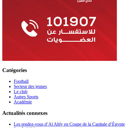
Catégories
Football
Secteur des jeunes
Le club
Autres Sports
Académie
Actualités connexes
Les rendez-vous d’Al Ahly en Coupe de la Capitale d’Égypte