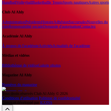
Handball
Volleyball
Basketball
le Tennis
Sports nautiques
Autres sports
Club Al Ahly
Administration
Présidents
Histoire
Adhésion
Succursales
Nouvelles du
club
Responsabilité sociale
Demande d'autorisation
Contactez
Académie Al Ahly
À propos de l'académie
Activités
Actualités de l'académie
Médias et vidéos
Bibliothèque de vidéos
Galerie photos
Magazine Al Ahly
Numéros du magazine
Tous droits réservés
Club Al Ahly
©
2026
Conditions d'utilisation
|
Politique de confidentialité
Conçu et développé par
ICONS