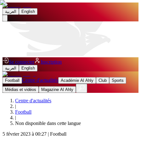
العربية
English
Se connecter
Inscription
العربية
English
Centre d'actualités
Football
Académie Al Ahly
Club
Sports
Médias et vidéos
Magazine Al Ahly
Centre d'actualités
|
Football
|
Non disponible dans cette langue
5 février 2023 à 00:27
|
Football