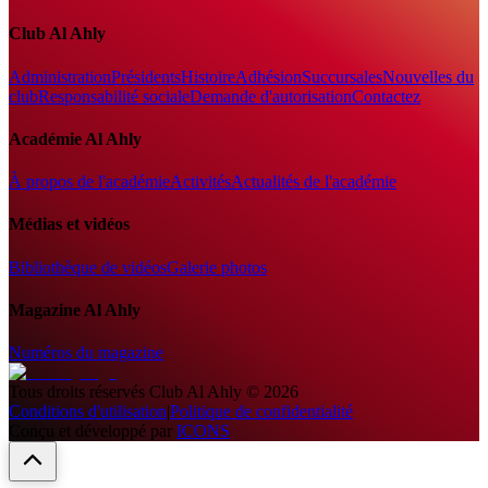
Club Al Ahly
Administration
Présidents
Histoire
Adhésion
Succursales
Nouvelles du
club
Responsabilité sociale
Demande d'autorisation
Contactez
Académie Al Ahly
À propos de l'académie
Activités
Actualités de l'académie
Médias et vidéos
Bibliothèque de vidéos
Galerie photos
Magazine Al Ahly
Numéros du magazine
Tous droits réservés
Club Al Ahly
©
2026
Conditions d'utilisation
|
Politique de confidentialité
Conçu et développé par
ICONS