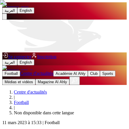
العربية
English
Se connecter
Inscription
العربية
English
Centre d'actualités
Football
Académie Al Ahly
Club
Sports
Médias et vidéos
Magazine Al Ahly
Centre d'actualités
|
Football
|
Non disponible dans cette langue
11 mars 2023 à 15:33
|
Football