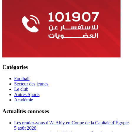
Catégories
Football
Secteur des jeunes
Le club
Autres Sports
Académie
Actualités connexes
Les rendez-vous d’Al Ahly en Coupe de la Capitale d’Égypte
5 août 2026