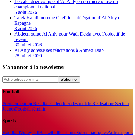
Le calendrier complet d’Al Ahly en première phase du
championnat national
5 août 2026
Tarek Kandil nommé Chef de la délégation d’Al Ahly en
Espagne
3 août 2026
Abdeen quitte Al Ahly pour Wadi Degla avec l’objectif de
revenir
30 juillet 2026
Al Ahly adresse ses félicitations à Ahmed Diab
28 juillet 2026
S'abonner à la newsletter
S'abonner
Football
Première équipe
Résultats
Calendrier des matchs
Réalisations
Secteur
Jeunes
Football féminin
Sports
Handball
Volleyball
Basketball
le Tennis
Sports nautiques
Autres sports