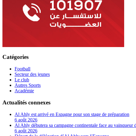
Catégories
Football
Secteur des jeunes
Le club
Autres Sports
Académie
Actualités connexes
Al Ahly est arrivé en Espagne pour son stage de préparation
6 août 2026
Al Ahly débutera sa campagne continentale face au vainqueur 
6 août 2026