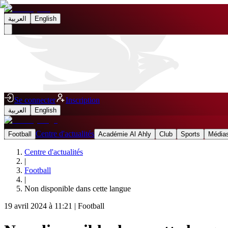
العربية
English
Se connecter
Inscription
العربية
English
Centre d'actualités
Football
Académie Al Ahly
Club
Sports
Médias
Centre d'actualités
|
Football
|
Non disponible dans cette langue
19 avril 2024 à 11:21
|
Football