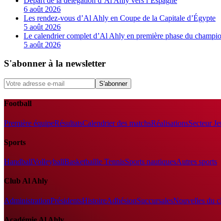
Départ de la délégation d’Al Ahly vers l’Espagne
6 août 2026
Les rendez-vous d’Al Ahly en Coupe de la Capitale d’Égypte
5 août 2026
Le calendrier complet d’Al Ahly en première phase du champio
5 août 2026
S'abonner à la newsletter
S'abonner
Football
Première équipe
Résultats
Calendrier des matchs
Réalisations
Secteur J
Sports
Handball
Volleyball
Basketball
le Tennis
Sports nautiques
Autres sports
Club Al Ahly
Administration
Présidents
Histoire
Adhésion
Succursales
Nouvelles du c
Académie Al Ahly