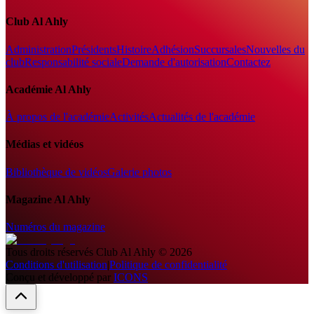
Club Al Ahly
Administration
Présidents
Histoire
Adhésion
Succursales
Nouvelles du
club
Responsabilité sociale
Demande d'autorisation
Contactez
Académie Al Ahly
À propos de l'académie
Activités
Actualités de l'académie
Médias et vidéos
Bibliothèque de vidéos
Galerie photos
Magazine Al Ahly
Numéros du magazine
Tous droits réservés
Club Al Ahly
©
2026
Conditions d'utilisation
|
Politique de confidentialité
Conçu et développé par
ICONS