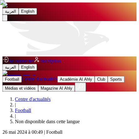
العربية
English
Se connecter
Inscription
العربية
English
Centre d'actualités
Football
Académie Al Ahly
Club
Sports
Médias et vidéos
Magazine Al Ahly
Centre d'actualités
|
Football
|
Non disponible dans cette langue
26 mai 2024 à 00:49
|
Football