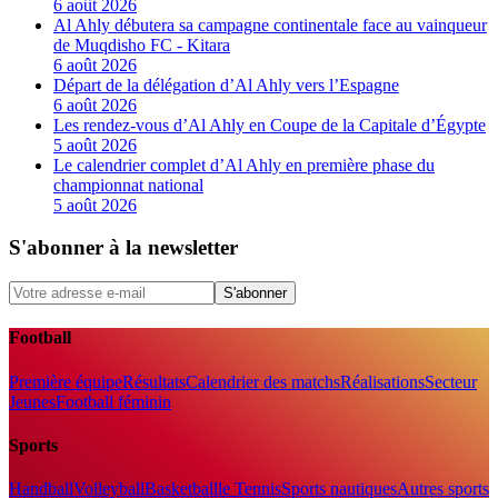
6 août 2026
Al Ahly débutera sa campagne continentale face au vainqueur
de Muqdisho FC - Kitara
6 août 2026
Départ de la délégation d’Al Ahly vers l’Espagne
6 août 2026
Les rendez-vous d’Al Ahly en Coupe de la Capitale d’Égypte
5 août 2026
Le calendrier complet d’Al Ahly en première phase du
championnat national
5 août 2026
S'abonner à la newsletter
S'abonner
Football
Première équipe
Résultats
Calendrier des matchs
Réalisations
Secteur
Jeunes
Football féminin
Sports
Handball
Volleyball
Basketball
le Tennis
Sports nautiques
Autres sports