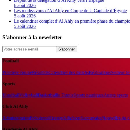
Départ de la délégation d’Al Ahly vers l’Espagne
6 août 2026
Les rendez-vous d’Al Ahly en Coupe de la Capitale d’Égypte
5 août 2026
Le calendrier complet d’Al Ahly en première phase du champio
5 août 2026
S'abonner à la newsletter
S'abonner
Football
Première équipe
Résultats
Calendrier des matchs
Réalisations
Secteur J
Sports
Handball
Volleyball
Basketball
le Tennis
Sports nautiques
Autres sports
Club Al Ahly
Administration
Présidents
Histoire
Adhésion
Succursales
Nouvelles du c
Académie Al Ahly