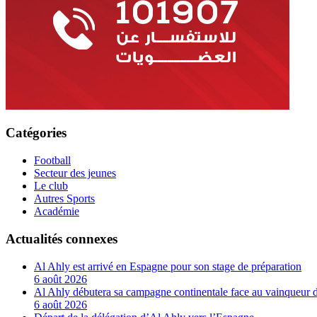
Catégories
Football
Secteur des jeunes
Le club
Autres Sports
Académie
Actualités connexes
Al Ahly est arrivé en Espagne pour son stage de préparation
6 août 2026
Al Ahly débutera sa campagne continentale face au vainqueur 
6 août 2026