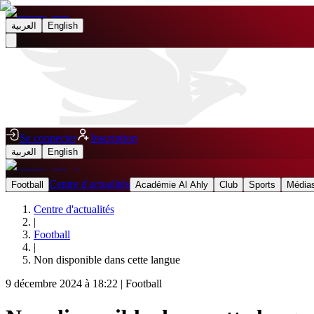
العربية
English
Se connecter
Inscription
العربية
English
Centre d'actualités
Football
Académie Al Ahly
Club
Sports
Médias
Centre d'actualités
|
Football
|
Non disponible dans cette langue
9 décembre 2024 à 18:22
|
Football