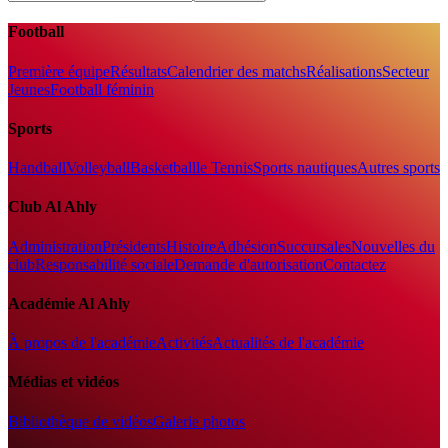
Football
Première équipe
Résultats
Calendrier des matchs
Réalisations
Secteur
Jeunes
Football féminin
Sports
Handball
Volleyball
Basketball
le Tennis
Sports nautiques
Autres sports
Club Al Ahly
Administration
Présidents
Histoire
Adhésion
Succursales
Nouvelles du
club
Responsabilité sociale
Demande d'autorisation
Contactez
Académie Al Ahly
À propos de l'académie
Activités
Actualités de l'académie
Médias et vidéos
Bibliothèque de vidéos
Galerie photos