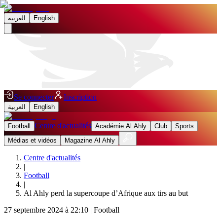
العربية
English
Se connecter
Inscription
العربية
English
Centre d'actualités
Football
Académie Al Ahly
Club
Sports
Médias et vidéos
Magazine Al Ahly
Centre d'actualités
|
Football
|
Al Ahly perd la supercoupe d’Afrique aux tirs au but
27 septembre 2024 à 22:10
|
Football