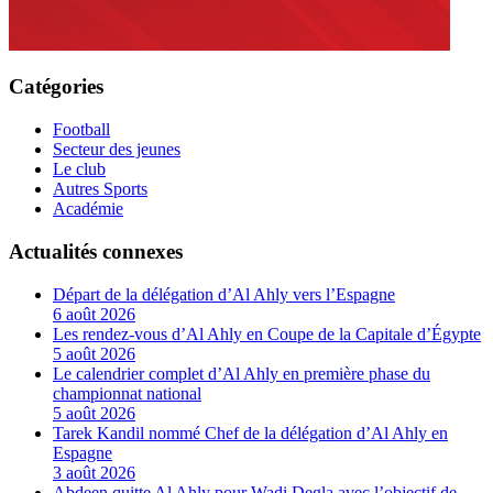
Catégories
Football
Secteur des jeunes
Le club
Autres Sports
Académie
Actualités connexes
Départ de la délégation d’Al Ahly vers l’Espagne
6 août 2026
Les rendez-vous d’Al Ahly en Coupe de la Capitale d’Égypte
5 août 2026
Le calendrier complet d’Al Ahly en première phase du
championnat national
5 août 2026
Tarek Kandil nommé Chef de la délégation d’Al Ahly en
Espagne
3 août 2026
Abdeen quitte Al Ahly pour Wadi Degla avec l’objectif de