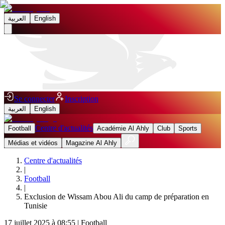
العربية
English
Se connecter
Inscription
العربية
English
Centre d'actualités
Football
Académie Al Ahly
Club
Sports
Médias et vidéos
Magazine Al Ahly
Centre d'actualités
|
Football
|
Exclusion de Wissam Abou Ali du camp de préparation en
Tunisie
17 juillet 2025 à 08:55
|
Football