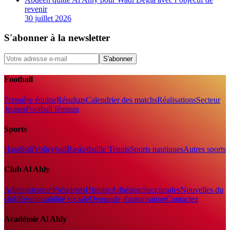
revenir
30 juillet 2026
S'abonner à la newsletter
S'abonner
Football
Première équipe
Résultats
Calendrier des matchs
Réalisations
Secteur
Jeunes
Football féminin
Sports
Handball
Volleyball
Basketball
le Tennis
Sports nautiques
Autres sports
Club Al Ahly
Administration
Présidents
Histoire
Adhésion
Succursales
Nouvelles du
club
Responsabilité sociale
Demande d'autorisation
Contactez
Académie Al Ahly