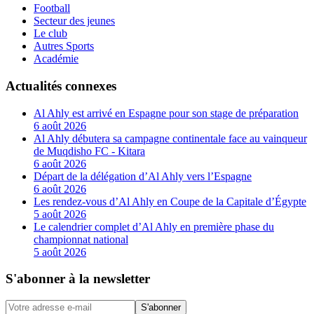
Football
Secteur des jeunes
Le club
Autres Sports
Académie
Actualités connexes
Al Ahly est arrivé en Espagne pour son stage de préparation
6 août 2026
Al Ahly débutera sa campagne continentale face au vainqueur
de Muqdisho FC - Kitara
6 août 2026
Départ de la délégation d’Al Ahly vers l’Espagne
6 août 2026
Les rendez-vous d’Al Ahly en Coupe de la Capitale d’Égypte
5 août 2026
Le calendrier complet d’Al Ahly en première phase du
championnat national
5 août 2026
S'abonner à la newsletter
S'abonner