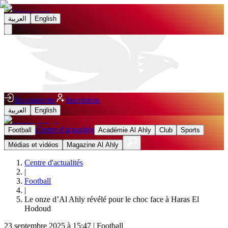
العربية
English
Se connecter
Inscription
العربية
English
Centre d'actualités
Football
Académie Al Ahly
Club
Sports
Médias et vidéos
Magazine Al Ahly
Centre d'actualités
|
Football
|
Le onze d’Al Ahly révélé pour le choc face à Haras El
Hodoud
23 septembre 2025 à 15:47
|
Football