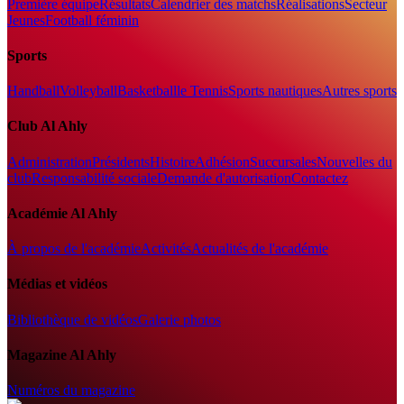
Première équipe
Résultats
Calendrier des matchs
Réalisations
Secteur
Jeunes
Football féminin
Sports
Handball
Volleyball
Basketball
le Tennis
Sports nautiques
Autres sports
Club Al Ahly
Administration
Présidents
Histoire
Adhésion
Succursales
Nouvelles du
club
Responsabilité sociale
Demande d'autorisation
Contactez
Académie Al Ahly
À propos de l'académie
Activités
Actualités de l'académie
Médias et vidéos
Bibliothèque de vidéos
Galerie photos
Magazine Al Ahly
Numéros du magazine