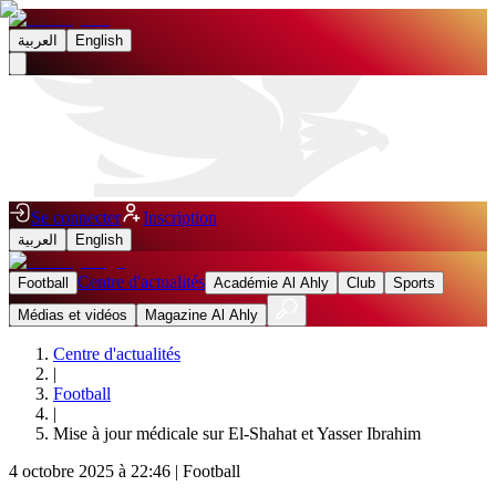
العربية
English
Se connecter
Inscription
العربية
English
Centre d'actualités
Football
Académie Al Ahly
Club
Sports
Médias et vidéos
Magazine Al Ahly
Centre d'actualités
|
Football
|
Mise à jour médicale sur El-Shahat et Yasser Ibrahim
4 octobre 2025 à 22:46
|
Football