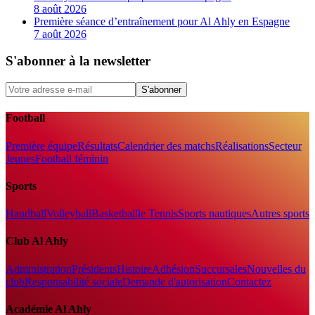
8 août 2026
Première séance d’entraînement pour Al Ahly en Espagne
7 août 2026
S'abonner à la newsletter
S'abonner
Football
Première équipe
Résultats
Calendrier des matchs
Réalisations
Secteur
Jeunes
Football féminin
Sports
Handball
Volleyball
Basketball
le Tennis
Sports nautiques
Autres sports
Club Al Ahly
Administration
Présidents
Histoire
Adhésion
Succursales
Nouvelles du
club
Responsabilité sociale
Demande d'autorisation
Contactez
Académie Al Ahly