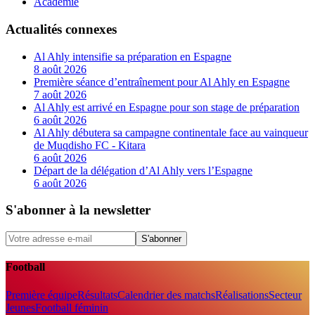
Académie
Actualités connexes
Al Ahly intensifie sa préparation en Espagne
8 août 2026
Première séance d’entraînement pour Al Ahly en Espagne
7 août 2026
Al Ahly est arrivé en Espagne pour son stage de préparation
6 août 2026
Al Ahly débutera sa campagne continentale face au vainqueur
de Muqdisho FC - Kitara
6 août 2026
Départ de la délégation d’Al Ahly vers l’Espagne
6 août 2026
S'abonner à la newsletter
S'abonner
Football
Première équipe
Résultats
Calendrier des matchs
Réalisations
Secteur
Jeunes
Football féminin