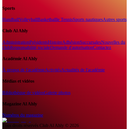
Sports
Handball
Volleyball
Basketball
le Tennis
Sports nautiques
Autres sports
Club Al Ahly
Administration
Présidents
Histoire
Adhésion
Succursales
Nouvelles du
club
Responsabilité sociale
Demande d'autorisation
Contactez
Académie Al Ahly
À propos de l'académie
Activités
Actualités de l'académie
Médias et vidéos
Bibliothèque de vidéos
Galerie photos
Magazine Al Ahly
Numéros du magazine
Tous droits réservés
Club Al Ahly
©
2026