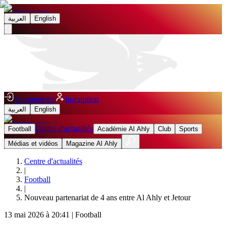
العربية
English
Se connecter
Inscription
العربية
English
Centre d'actualités
Football
Académie Al Ahly
Club
Sports
Médias et vidéos
Magazine Al Ahly
Centre d'actualités
|
Football
|
Nouveau partenariat de 4 ans entre Al Ahly et Jetour
13 mai 2026 à 20:41
|
Football