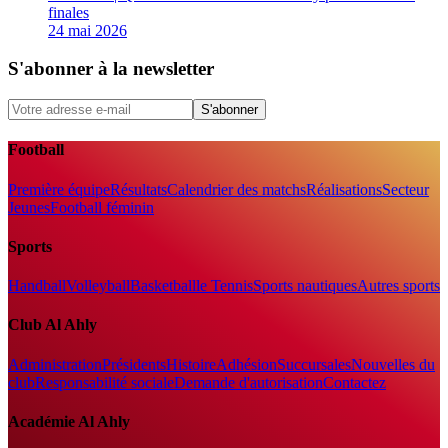
finales
24 mai 2026
S'abonner à la newsletter
S'abonner
Football
Première équipe
Résultats
Calendrier des matchs
Réalisations
Secteur
Jeunes
Football féminin
Sports
Handball
Volleyball
Basketball
le Tennis
Sports nautiques
Autres sports
Club Al Ahly
Administration
Présidents
Histoire
Adhésion
Succursales
Nouvelles du
club
Responsabilité sociale
Demande d'autorisation
Contactez
Académie Al Ahly