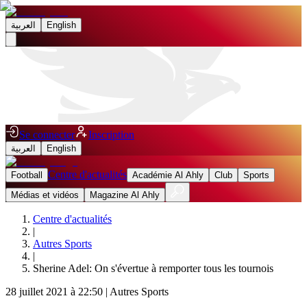
العربية
English
Se connecter
Inscription
العربية
English
Centre d'actualités
Football
Académie Al Ahly
Club
Sports
Médias et vidéos
Magazine Al Ahly
Centre d'actualités
|
Autres Sports
|
Sherine Adel: On s'évertue à remporter tous les tournois
28 juillet 2021 à 22:50
|
Autres Sports