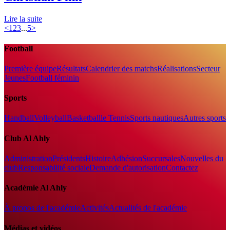
Lire la suite
<
1
2
3
...
5
>
Football
Première équipe
Résultats
Calendrier des matchs
Réalisations
Secteur
Jeunes
Football féminin
Sports
Handball
Volleyball
Basketball
le Tennis
Sports nautiques
Autres sports
Club Al Ahly
Administration
Présidents
Histoire
Adhésion
Succursales
Nouvelles du
club
Responsabilité sociale
Demande d'autorisation
Contactez
Académie Al Ahly
À propos de l'académie
Activités
Actualités de l'académie
Médias et vidéos