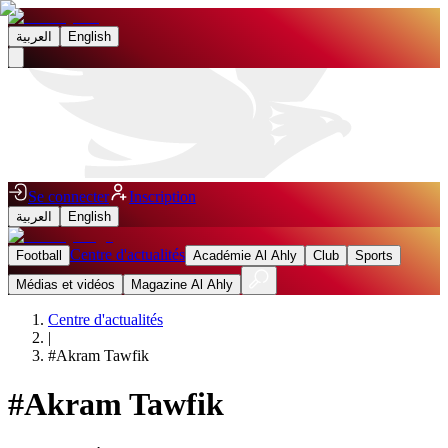
العربية
English
Se connecter
Inscription
العربية
English
Centre d'actualités
Football
Académie Al Ahly
Club
Sports
Médias et vidéos
Magazine Al Ahly
Centre d'actualités
|
#
Akram Tawfik
#
Akram Tawfik