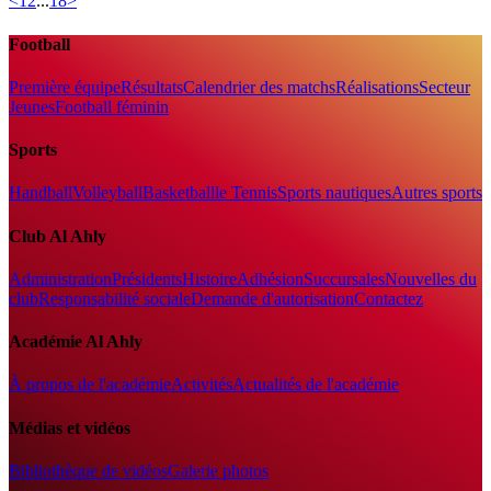
<
1
2
...
18
>
Football
Première équipe
Résultats
Calendrier des matchs
Réalisations
Secteur
Jeunes
Football féminin
Sports
Handball
Volleyball
Basketball
le Tennis
Sports nautiques
Autres sports
Club Al Ahly
Administration
Présidents
Histoire
Adhésion
Succursales
Nouvelles du
club
Responsabilité sociale
Demande d'autorisation
Contactez
Académie Al Ahly
À propos de l'académie
Activités
Actualités de l'académie
Médias et vidéos
Bibliothèque de vidéos
Galerie photos