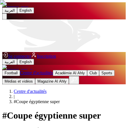
العربية
English
Se connecter
Inscription
العربية
English
Centre d'actualités
Football
Académie Al Ahly
Club
Sports
Médias et vidéos
Magazine Al Ahly
Centre d'actualités
|
#
Coupe égyptienne super
#
Coupe égyptienne super