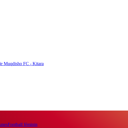
de Muqdisho FC - Kitara
eunes
Football féminin