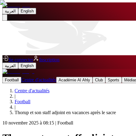
العربية
English
Se connecter
Inscription
العربية
English
Centre d'actualités
Football
Académie Al Ahly
Club
Sports
Médias
Centre d'actualités
|
Football
|
Thorup et son staff adjoint en vacances après le sacre
10 novembre 2025 à 08:15
|
Football