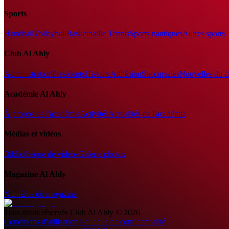
Sports
Handball
Volleyball
Basketball
le Tennis
Sports nautiques
Autres sports
Club Al Ahly
Administration
Présidents
Histoire
Adhésion
Succursales
Nouvelles du c
Académie Al Ahly
À propos de l'académie
Activités
Actualités de l'académie
Médias et vidéos
Bibliothèque de vidéos
Galerie photos
Magazine Al Ahly
Numéros du magazine
Tous droits réservés
Club Al Ahly
©
2026
Conditions d'utilisation
|
Politique de confidentialité