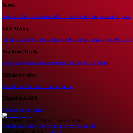
Sports
Handball
Volleyball
Basketball
le Tennis
Sports nautiques
Autres sports
Club Al Ahly
Administration
Présidents
Histoire
Adhésion
Succursales
Nouvelles du c
Académie Al Ahly
À propos de l'académie
Activités
Actualités de l'académie
Médias et vidéos
Bibliothèque de vidéos
Galerie photos
Magazine Al Ahly
Numéros du magazine
Tous droits réservés
Club Al Ahly
©
2026
Conditions d'utilisation
|
Politique de confidentialité
Conçu et développé par
ICONS