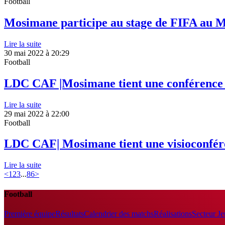
Football
Mosimane participe au stage de FIFA au 
Lire la suite
30 mai 2022 à 20:29
Football
LDC CAF |Mosimane tient une conférence a
Lire la suite
29 mai 2022 à 22:00
Football
LDC CAF| Mosimane tient une visioconfére
Lire la suite
<
1
2
3
...
86
>
Football
Première équipe
Résultats
Calendrier des matchs
Réalisations
Secteur J