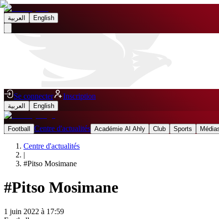
العربية
English
Se connecter
Inscription
العربية
English
Centre d'actualités
Football
Académie Al Ahly
Club
Sports
Médias
Centre d'actualités
|
#
Pitso Mosimane
#
Pitso Mosimane
1 juin 2022 à 17:59