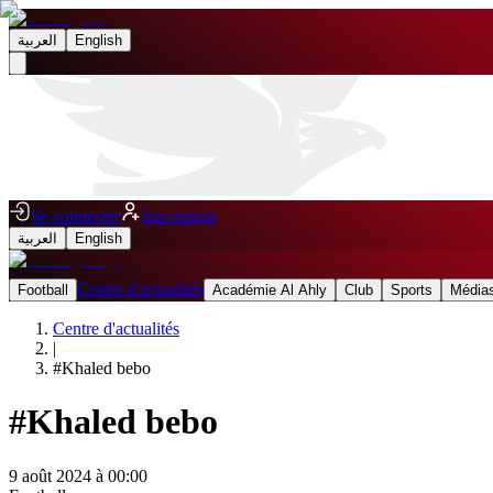
العربية
English
Se connecter
Inscription
العربية
English
Centre d'actualités
Football
Académie Al Ahly
Club
Sports
Médias
Centre d'actualités
|
#
Khaled bebo
#
Khaled bebo
9 août 2024 à 00:00