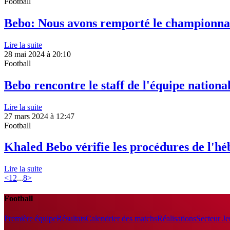
Football
Bebo: Nous avons remporté le championnat
Lire la suite
28 mai 2024 à 20:10
Football
Bebo rencontre le staff de l'équipe national
Lire la suite
27 mars 2024 à 12:47
Football
Khaled Bebo vérifie les procédures de l'h
Lire la suite
<
1
2
...
8
>
Football
Première équipe
Résultats
Calendrier des matchs
Réalisations
Secteur J