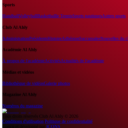
Sports
Handball
Volleyball
Basketball
le Tennis
Sports nautiques
Autres sports
Club Al Ahly
Administration
Présidents
Histoire
Adhésion
Succursales
Nouvelles du c
Académie Al Ahly
À propos de l'académie
Activités
Actualités de l'académie
Médias et vidéos
Bibliothèque de vidéos
Galerie photos
Magazine Al Ahly
Numéros du magazine
Tous droits réservés
Club Al Ahly
©
2026
Conditions d'utilisation
|
Politique de confidentialité
Conçu et développé par
ICONS