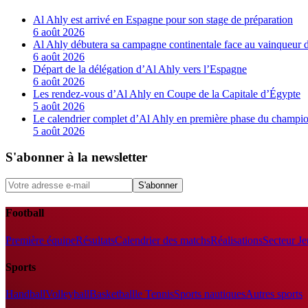
Al Ahly est arrivé en Espagne pour son stage de préparation
6 août 2026
Al Ahly débutera sa campagne continentale face au vainqueur 
6 août 2026
Départ de la délégation d’Al Ahly vers l’Espagne
6 août 2026
Les rendez-vous d’Al Ahly en Coupe de la Capitale d’Égypte
5 août 2026
Le calendrier complet d’Al Ahly en première phase du champio
5 août 2026
S'abonner à la newsletter
S'abonner
Football
Première équipe
Résultats
Calendrier des matchs
Réalisations
Secteur J
Sports
Handball
Volleyball
Basketball
le Tennis
Sports nautiques
Autres sports