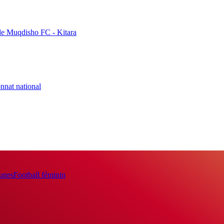
de Muqdisho FC - Kitara
nnat national
eunes
Football féminin