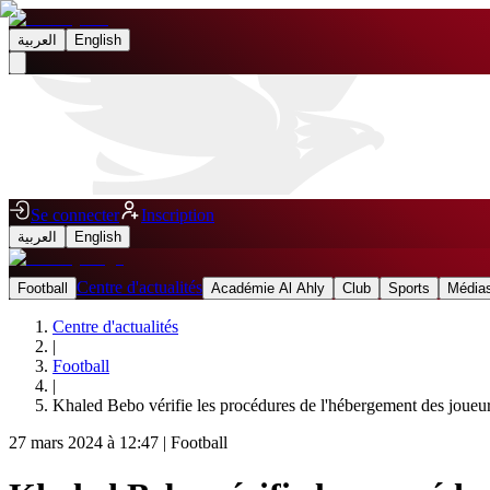
العربية
English
Se connecter
Inscription
العربية
English
Centre d'actualités
Football
Académie Al Ahly
Club
Sports
Médias
Centre d'actualités
|
Football
|
Khaled Bebo vérifie les procédures de l'hébergement des joueu
27 mars 2024 à 12:47
|
Football