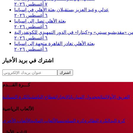
٧ أغسطس ٢٠٢٦
عدلي وعبد العزيز يستقبلان بعثة الأهلي في إسبانيا
٦ أغسطس ٢٠٢٦
بعثة الأهلي تصل إلى إسبانيا
٦ أغسطس ٢٠٢٦
 من «مقديشيو سيتي» و«كيتارا» في الدور التمهيدي للكونفدرالية
٦ أغسطس ٢٠٢٦
بعثة الأهلي تغادر القاهرة متجهة إلى إسبانيا
٦ أغسطس ٢٠٢٦
اشترك في بريد الأخبار
اشترك
كـــرة القـــدم
الفريق الأول
النتائج
جدول المباريات
الإنجازات
قطاع الناشئين
الكرة النسائية
الألعاب الرياضية
كرة اليد
الكرة الطائرة
كرة السلة
تنس
الألعاب المائية
الألعاب الأخرى
النادى الأهلى