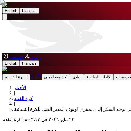
English
Français
دخول
التسجيل
English
Français
الأخبار
فيديوهات
الألعاب الرياضية
النادى
أكاديمية الأهلي
كـــرة القـــدم
الأخبار
|
كرة القدم
|
لي يوجه الشكر إلى ديميتري لوبوف المدير الفني للكرة النسائية
٢٣ مايو ٢٠٢٦ في ٠٣:١٢ م
|
كرة القدم