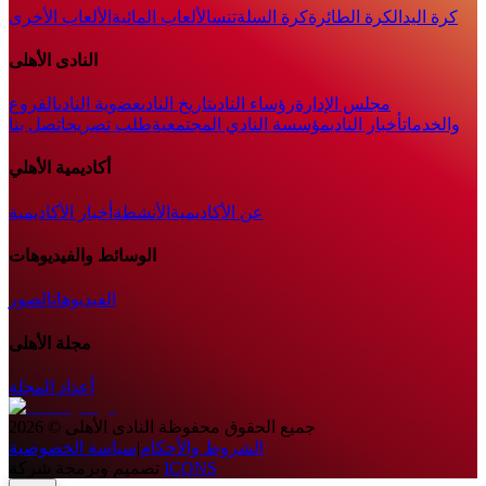
كرة اليد
الكرة الطائرة
كرة السلة
تنس
الألعاب المائية
الألعاب الأخرى
النادى الأهلى
مجلس الإدارة
رؤساء النادى
تاريخ النادى
عضوية النادى
الفروع
والخدمات
أخبار النادي
مؤسسة النادي المجتمعية
طلب تصريح
اتصل بنا
أكاديمية الأهلي
عن الأكاديمية
الأنشطة
أخبار الأكاديمية
الوسائط والفيديوهات
الفيديوهات
الصور
مجلة الأهلى
أعداد المجلة
جميع الحقوق محفوظة
النادى الأهلى
©
2026
الشروط والأحكام
|
سياسة الخصوصية
ICONS
تصميم وبرمجة شركة