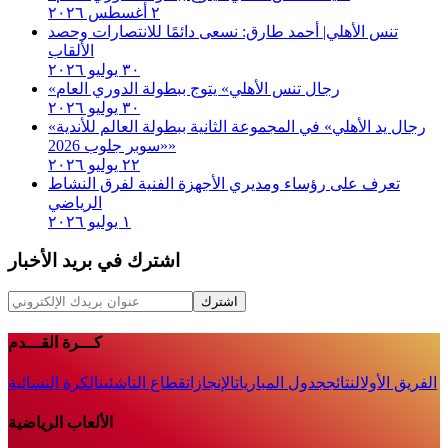
٢ أغسطس ٢٠٢٦
تنس الأهلي| أحمد طارق: نسعى دائمًا للانتصارات وحصد
الألقاب
٣٠ يوليو ٢٠٢٦
«رجال تنس الأهلي» يتوج ببطولة الدوري العام
٣٠ يوليو ٢٠٢٦
«رجال يد الأهلي» في المجموعة الثانية ببطولة العالم للأندية
«سوبر جلوب 2026»
٢٢ يوليو ٢٠٢٦
تعرف على رؤساء ومديري الأجهزة الفنية لفرق النشاط
الرياضي
١ يوليو ٢٠٢٦
اشترك في بريد الأخبار
اشترك
كـــرة القـــدم
الفريق الأول
النتائج
جدول المباريات
الإنجازات
قطاع الناشئين
الكرة النسائية
الألعاب الرياضية