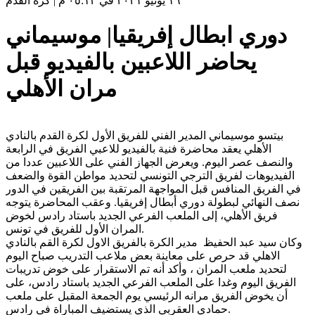
١٦ يونيو ٢٠٢١ في ٠٥:١٣ م
|
كرة القدم
‏دوري ابطال إفريقيا| موسيماني
يحاضر اللاعبين بالفيديو قبل
مران الأهلي
بيتسو موسيماني المدير الفني للفريق الأول لكرة القدم بالنادي
الأهلي يعقد محاضرة فنية بالفيديو للاعبي الفريق في الرابعة
والنصف عصر اليوم. ويعرض الجهاز الفني على اللاعبين عددا من
الفيديوهات لفريق الترجي التونسي لتحديد مواطن القوة والضعف
في الفريق المنافس قبل المواجهة المرتقبة بين الفريقين في الدور
نصف النهائي لبطولة دوري أبطال إفريقيا. وعقب المحاضرة يتوجه
فريق الأهلي، إلى الملعب الفرعي الجديد باستاد رادس لخوض
المران الأول للفريق في تونس.
وكان سيد عبد الحفيظ مدير الكرة بالفريق الاول لكرة القم بالنادي
الاهلي قد حرص على معاينة بعض ملاعب التدريب صباح اليوم
لتحديد ملعب المران ، وأكد أنه تم الاستقرار على خوض تدريبات
الفريق اليوم وغدا على الملعب الفرعي الجديد باستاد رادس، على
أن يخوض الفريق مرانه الرئيسي يوم الجمعة المقبل على ملعب
حمادي العقربي الذي يستضيف المباراة في رادس.