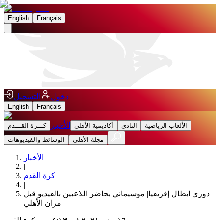
English
Français
دخول
التسجيل
English
Français
الأخبار
الألعاب الرياضية
النادى
أكاديمية الأهلي
كـــرة القـــدم
مجلة الأهلى
الوسائط والفيديوهات
الأخبار
|
كرة القدم
|
‏دوري ابطال إفريقيا| موسيماني يحاضر اللاعبين بالفيديو قبل
مران الأهلي