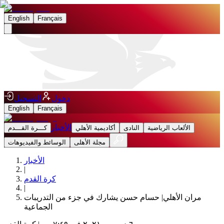
English
Français
دخول
التسجيل
English
Français
الأخبار
الألعاب الرياضية
النادى
أكاديمية الأهلي
كـــرة القـــدم
مجلة الأهلى
الوسائط والفيديوهات
الأخبار
|
كرة القدم
|
مران الأهلي| حسام حسن يشارك في جزء من التدريبات
الجماعية