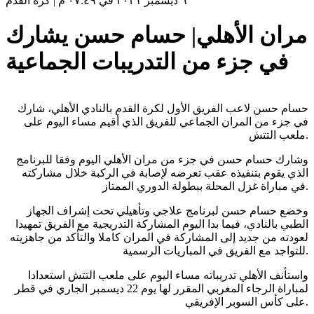
٦ ديسمبر ٢٠٢١ في ٠٧:٤٩ م
|
كرة القدم
مران الأهلي| حسام حسن يشارك
في جزء من التدريبات الجماعية
حسام حسن لاعب الفريق الأول لكرة القدم بالنادي الأهلي، شارك
في جزء من المران الجماعي للفريق الذي أقيم مساء اليوم على
ملعب التتش.
وشارك حسام حسن في جزء من مران الأهلي اليوم وفقا للبرنامج
الذي يقوم بتنفيذه عقب تعرضه لإصابة في الركبة خلال مشاركته
في مباراة غزل المحلة ببطولة الدوري الممتاز.
وخضع حسام حسن لبرنامج علاجي وتأهيلي تحت إشراف الجهاز
الطبي بالنادي، فيما بدا اليوم المشاركة التدريجية مع الفريق تمهيدا
لعودته من جديد إلى المشاركة في المران كاملا والتأكد من جاهزيته
للتواجد مع الفريق في المباريات الرسمية.
واستأنف الأهلي تدريباته مساء اليوم على ملعب التتش استعدادا
لمباراة الرجاء المغربي المقرر لها يوم 22 ديسمبر الجاري في قطر
على كأس السوبر الإفريقي.