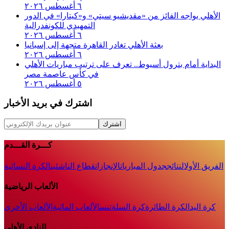
٦ أغسطس ٢٠٢٦
الأهلي يواجه الفائز من «مقديشيو سيتي» و«كيتارا» في الدور
التمهيدي للكونفدرالية
٦ أغسطس ٢٠٢٦
بعثة الأهلي تغادر القاهرة متجهة إلى إسبانيا
٦ أغسطس ٢٠٢٦
البداية أمام بترول أسيوط.. تعرف على ترتيب مباريات الأهلي
في كأس عاصمة مصر
٥ أغسطس ٢٠٢٦
اشترك في بريد الأخبار
اشترك
كـــرة القـــدم
الفريق الأول
النتائج
جدول المباريات
الإنجازات
قطاع الناشئين
الكرة النسائية
الألعاب الرياضية
كرة اليد
الكرة الطائرة
كرة السلة
تنس
الألعاب المائية
الألعاب الأخرى
النادى الأهلى