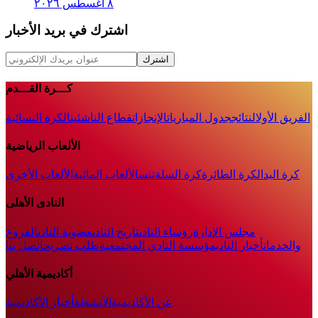
٨ أغسطس ٢٠٢٦
اشترك في بريد الأخبار
اشترك
كـــرة القـــدم
الفريق الأول
النتائج
جدول المباريات
الإنجازات
قطاع الناشئين
الكرة النسائية
الألعاب الرياضية
كرة اليد
الكرة الطائرة
كرة السلة
تنس
الألعاب المائية
الألعاب الأخرى
النادى الأهلى
مجلس الإدارة
رؤساء النادى
تاريخ النادى
عضوية النادى
الفروع
والخدمات
أخبار النادي
مؤسسة النادي المجتمعية
طلب تصريح
اتصل بنا
أكاديمية الأهلي
عن الأكاديمية
الأنشطة
أخبار الأكاديمية