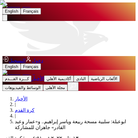
English
Français
دخول
التسجيل
English
Français
الأخبار
الألعاب الرياضية
النادى
أكاديمية الأهلي
كـــرة القـــدم
مجلة الأهلى
الوسائط والفيديوهات
الأخبار
|
كرة القدم
|
ابوعبلة: سلبية مسحة ربيعة وياسر إبراهيم.. و«عمار وعبد
القادر» جاهزان للمشاركة