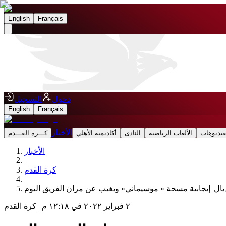
English
Français
دخول
التسجيل
English
Français
الأخبار
فيديوهات
الألعاب الرياضية
النادى
أكاديمية الأهلي
كـــرة القـــدم
الأخبار
|
كرة القدم
|
ديال| إيجابية مسحة « موسيماني» ويغيب عن مران الفريق اليوم
٢ فبراير ٢٠٢٢ في ١٢:١٨ م
|
كرة القدم