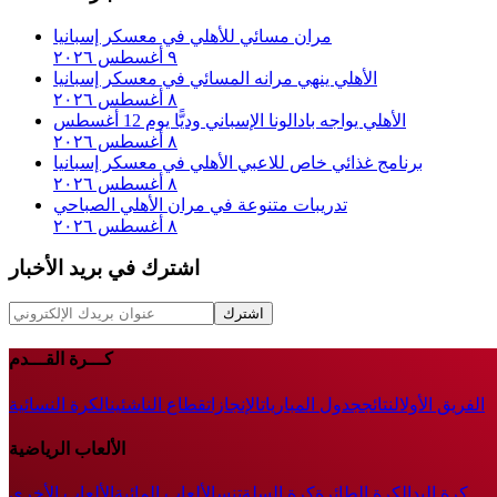
مران مسائي للأهلي في معسكر إسبانيا
٩ أغسطس ٢٠٢٦
الأهلي ينهي مرانه المسائي في معسكر إسبانيا
٨ أغسطس ٢٠٢٦
الأهلي يواجه بادالونا الإسباني وديًّا يوم 12 أغسطس
٨ أغسطس ٢٠٢٦
برنامج غذائي خاص للاعبي الأهلي في معسكر إسبانيا
٨ أغسطس ٢٠٢٦
تدريبات متنوعة في مران الأهلي الصباحي
٨ أغسطس ٢٠٢٦
اشترك في بريد الأخبار
اشترك
كـــرة القـــدم
الفريق الأول
النتائج
جدول المباريات
الإنجازات
قطاع الناشئين
الكرة النسائية
الألعاب الرياضية
كرة اليد
الكرة الطائرة
كرة السلة
تنس
الألعاب المائية
الألعاب الأخرى