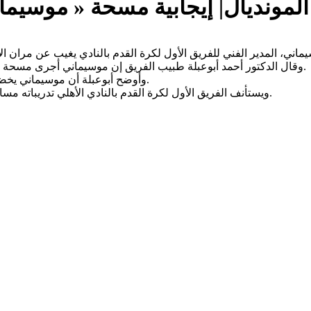
المونديال| إيجابية مسحة « موسيما
وقال الدكتور أحمد أبوعبلة طبيب الفريق إن موسيماني أجرى مسحة طبية جديدة صباح اليوم الأربعاء، وذلك للتأكد من نتيجة المسحة الأولى.
وأوضح أبوعبلة أن موسيماني يخضع حاليا للعزل في غرفته وحالته مستقرة للغاية دون وجود أي أعراض.
ويستأنف الفريق الأول لكرة القدم بالنادي الأهلي تدريباته مساء اليوم الأربعاء على ملعب الكريكيت بمدينة زايد الرياضية في أبوظبي.