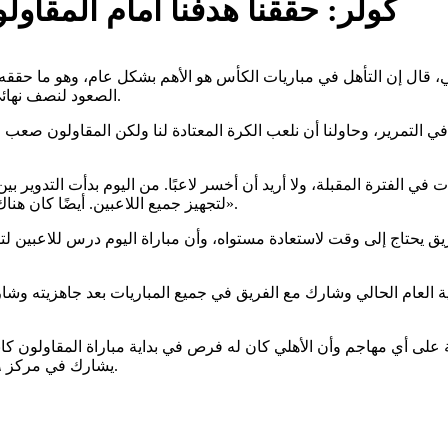
كولر: حققنا هدفنا أمام المقاو
هلي، قال إن التأهل في مباريات الكأس هو الأهم بشكل عام، وهو ما حققه
الصعود لنصف نهائي البطولة، وهو ما أكده أيضًا خلال محاضراته مع اللاعبين قبل المباراة.
لتمرير، وحاولنا أن نلعب الكرة المعتادة لنا ولكن المقاولون صعب الأ
لفترة المقبلة، ولا أريد أن أخسر لاعبًا. من اليوم بدأت التدوير بين ا
لتجهيز جميع اللاعبين. أيضًا كان هناك إصابات داخل صفوف الفريق وتم منح الفرصة لهم من أجل تجهيزهم».
فريق يحتاج إلى وقت لاستعادة مستواه، وأن مباراة اليوم درس للاعبين لت
ة العام الحالي وشارك مع الفريق في جميع المباريات بعد جاهزيته وشا
 على أي مهاجم وأن الأهلي كان له فرص في بداية مباراة المقاولون كانت
يشارك في مركز ٩ بشكل جيد ومن بينهم كريم فؤاد وحسام حسن وغيرهما من اللاعبين.