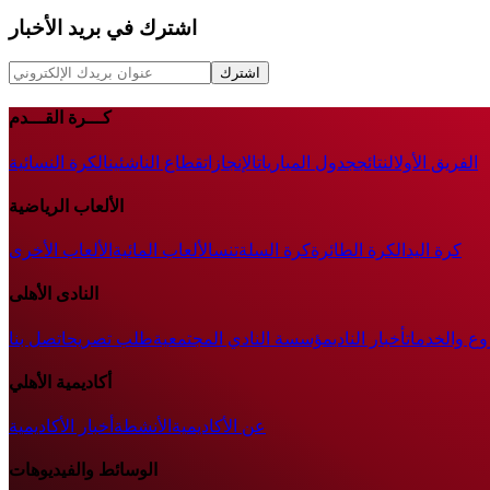
اشترك في بريد الأخبار
اشترك
كـــرة القـــدم
الفريق الأول
النتائج
جدول المباريات
الإنجازات
قطاع الناشئين
الكرة النسائية
الألعاب الرياضية
كرة اليد
الكرة الطائرة
كرة السلة
تنس
الألعاب المائية
الألعاب الأخرى
النادى الأهلى
وع والخدمات
أخبار النادي
مؤسسة النادي المجتمعية
طلب تصريح
اتصل بنا
أكاديمية الأهلي
عن الأكاديمية
الأنشطة
أخبار الأكاديمية
الوسائط والفيديوهات