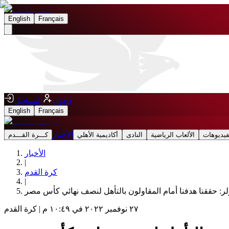
English
Français
دخول
التسجيل
English
Français
الأخبار
فيديوهات
الألعاب الرياضية
النادى
أكاديمية الأهلي
كـــرة القـــدم
الأخبار
|
كرة القدم
|
ر: حققنا هدفنا أمام المقاولون بالتأهل لنصف نهائي كأس مصر
٢٧ نوفمبر ٢٠٢٢ في ١٠:٤٩ م
|
كرة القدم