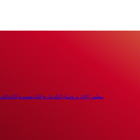
مجلس الإدارة
رؤساء النادى
تاريخ النادى
عضوية النادى
الفر