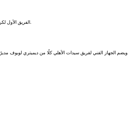
‎الفريق الأول لكرة القدم «سيدات» بالأهلي، يلتقي مع نظيره وادي دجلة، في اللقاء الذي يجمع الفريقين اليوم الجمعة، ضمن منافسات نهائي بطولة كأس مصر.