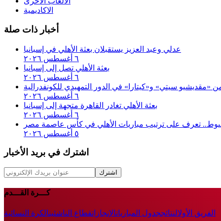
الألعاب الأخرى
الاكاديمية
أخبار ذات صلة
عدلي وعبد العزيز يستقبلان بعثة الأهلي في إسبانيا
٦ أغسطس ٢٠٢٦
بعثة الأهلي تصل إلى إسبانيا
٦ أغسطس ٢٠٢٦
 من «مقديشيو سيتي» و«كيتارا» في الدور التمهيدي للكونفدرالية
٦ أغسطس ٢٠٢٦
بعثة الأهلي تغادر القاهرة متجهة إلى إسبانيا
٦ أغسطس ٢٠٢٦
أسيوط.. تعرف على ترتيب مباريات الأهلي في كأس عاصمة مصر
٥ أغسطس ٢٠٢٦
اشترك في بريد الأخبار
اشترك
كـــرة القـــدم
الفريق الأول
النتائج
جدول المباريات
الإنجازات
قطاع الناشئين
الكرة النسائية