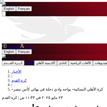
English
Français
دخول
التسجيل
English
Français
الأخبار
فيديوهات
الألعاب الرياضية
النادى
أكاديمية الأهلي
كـــرة القـــدم
الأخبار
|
كرة القدم
|
‎«كرة الأهلي النسائية» يواجه وادي دجلة في نهائي كأس مصر
٢٣ مايو ٢٠٢٥ في ١١:٣٣ ص
|
كرة القدم