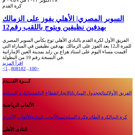
٢٨ أكتوبر ٢٠٢٢ في ٠٩:٥٩ م
كرة القدم
السوبر المصري| الأهلي يفوز على الزمالك
بهدفين نظيفين ويتوج باللقب رقم12
الفريق الأول لكرة القدم بالنادي الأهلي توج بكأس السوبر المصري
للمرة الـ12 بعد الفوز على الزمالك بهدفين نظيفين في المباراة التي
أقيمت مساء اليوم على استاد هزاع بن زايد بمدينة العين الإماراتية
في النسخة رقم 19 من البطولة.
اقرأ المزيد
<
1
...
80
81
82
...
100
>
كـــرة القـــدم
الفريق الأول
النتائج
جدول المباريات
الإنجازات
قطاع الناشئين
الكرة النسائية
الألعاب الرياضية
كرة اليد
الكرة الطائرة
كرة السلة
تنس
الألعاب المائية
الألعاب الأخرى
النادى الأهلى