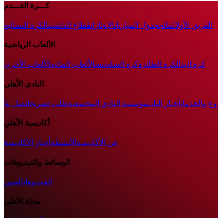
كـــرة القـــدم
الفريق الأول
النتائج
جدول المباريات
الإنجازات
قطاع الناشئين
الكرة النسائية
الألعاب الرياضية
كرة اليد
الكرة الطائرة
كرة السلة
تنس
الألعاب المائية
الألعاب الأخرى
النادى الأهلى
وع والخدمات
أخبار النادي
مؤسسة النادي المجتمعية
طلب تصريح
اتصل بنا
أكاديمية الأهلي
عن الأكاديمية
الأنشطة
أخبار الأكاديمية
الوسائط والفيديوهات
الفيديوهات
الصور
مجلة الأهلى