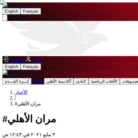
English
Français
دخول
التسجيل
English
Français
الأخبار
فيديوهات
الألعاب الرياضية
النادى
أكاديمية الأهلي
كـــرة القـــدم
الأخبار
|
مران الأهلي
#
مران الأهلي
#
٣ مايو ٢٠٢١ في ١٢:٤٣ ص