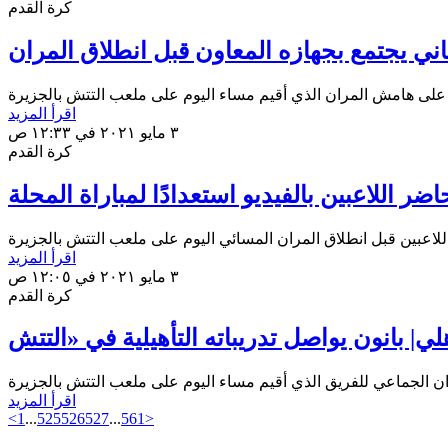
كرة القدم
ني يجتمع بجهازه المعاون قبل انطلاق المران
اقرأ المزيد
٣ مايو ٢٠٢١ في ١٢:٣٣ ص
كرة القدم
ر اللاعبين بالفيديو استعدادًا لمباراة المحلة
اقرأ المزيد
٣ مايو ٢٠٢١ في ١٢:٠٥ ص
كرة القدم
اقرأ المزيد
<
1
...
525
526
527
...
561
>