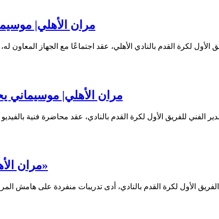
مران الأهلي| موسيما
مران الأهلي| موسيماني يحاض
مران الأهلي| بانون يواصل تدريباته التأهيلية في «التتش»